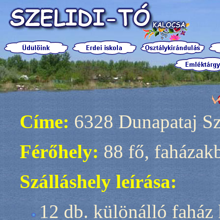
Címe:
6328 Dunapataj Sze
Férőhely:
88 fő, faházak
Szálláshely leírása:
12 db. különálló faház 