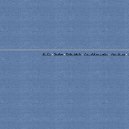
Akciók
•
Szállás
•
Erdei iskola
•
Osztálykirándulás
•
Nyári tábor
•